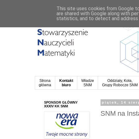
This site uses cookies from Google to 
are shared with Google along with per
statistics, and to detect and address
Strona
Kontakt
Władze
Oddziały, Koła,
główna
biuro
SNM
Grupy Robocze SNM
SPONSOR GŁÓWNY
piątek, 14 sie
XXXIV KK SNM
SNM na Ins