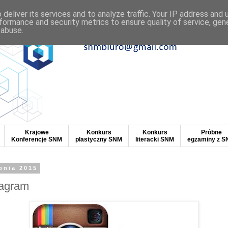
deliver its services and to analyze traffic. Your IP address and
formance and security metrics to ensure quality of service, ge
 abuse.
Krajowe
Konkurs
Konkurs
Próbne
Konferencje SNM
plastyczny SNM
literacki SNM
egzaminy z 
rpnia 2015
tagram