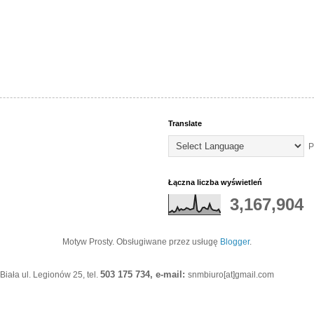
Translate
P
Łączna liczba wyświetleń
3,167,904
Motyw Prosty. Obsługiwane przez usługę
Blogger
.
503 175 734, e-mail:
iała ul. Legionów 25, tel.
snmbiuro[at]gmail.com