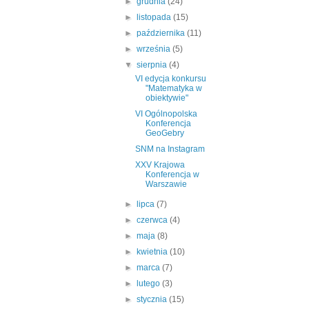
►
grudnia
(24)
►
listopada
(15)
►
października
(11)
►
września
(5)
▼
sierpnia
(4)
VI edycja konkursu
"Matematyka w
obiektywie"
VI Ogólnopolska
Konferencja
GeoGebry
SNM na Instagram
XXV Krajowa
Konferencja w
Warszawie
►
lipca
(7)
►
czerwca
(4)
►
maja
(8)
►
kwietnia
(10)
►
marca
(7)
►
lutego
(3)
►
stycznia
(15)