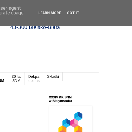
 user-agent
nerate usage
LEARN MORE
GOT IT
30 lat
Dołącz
Składki
SNM
SNM
do nas
XXXIV KK SNM
w Białymstoku