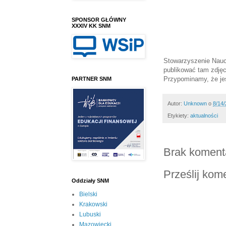
SPONSOR GŁÓWNY
XXXIV KK SNM
Stowarzyszenie Naucz
publikować tam zdjęc
Przypominamy, że jes
PARTNER SNM
Autor:
Unknown
o
8/14
Etykiety:
aktualności
Brak koment
Prześlij kom
Oddziały SNM
Bielski
Krakowski
Lubuski
Mazowiecki