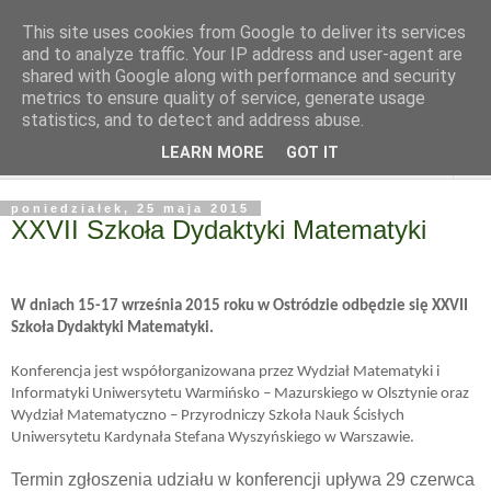
This site uses cookies from Google to deliver its services
and to analyze traffic. Your IP address and user-agent are
shared with Google along with performance and security
metrics to ensure quality of service, generate usage
statistics, and to detect and address abuse.
LEARN MORE
GOT IT
▼
poniedziałek, 25 maja 2015
XXVII Szkoła Dydaktyki Matematyki
W dniach 15-17 września 2015 roku w Ostródzie odbędzie się XXVII
Szkoła Dydaktyki Matematyki.
Konferencja jest współorganizowana przez Wydział Matematyki i
Informatyki Uniwersytetu Warmińsko – Mazurskiego w Olsztynie oraz
Wydział Matematyczno – Przyrodniczy Szkoła Nauk Ścisłych
Uniwersytetu Kardynała Stefana Wyszyńskiego w Warszawie.
Termin zgłoszenia udziału w konferencji upływa 29 czerwca