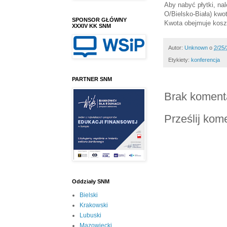
Aby nabyć płytki, n
O/Bielsko-Biała) kwot
SPONSOR GŁÓWNY
Kwota obejmuje koszt
XXXIV KK SNM
Autor:
Unknown
o
2/25
Etykiety:
konferencja
PARTNER SNM
Brak koment
Prześlij kom
Oddziały SNM
Bielski
Krakowski
Lubuski
Mazowiecki