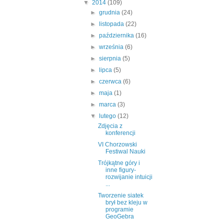
▼
2014
(109)
►
grudnia
(24)
►
listopada
(22)
►
października
(16)
►
września
(6)
►
sierpnia
(5)
►
lipca
(5)
►
czerwca
(6)
►
maja
(1)
►
marca
(3)
▼
lutego
(12)
Zdjęcia z
konferencji
VI Chorzowski
Festiwal Nauki
Trójkątne góry i
inne figury-
rozwijanie intuicji
...
Tworzenie siatek
brył bez kleju w
programie
GeoGebra