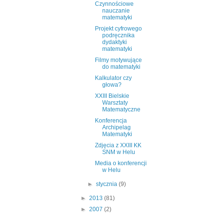
Czynnościowe
nauczanie
matematyki
Projekt cyfrowego
podręcznika
dydaktyki
matematyki
Filmy motywujące
do matematyki
Kalkulator czy
głowa?
XXIII Bielskie
Warsztaty
Matematyczne
Konferencja
Archipelag
Matematyki
Zdjęcia z XXIII KK
SNM w Helu
Media o konferencji
w Helu
►
stycznia
(9)
►
2013
(81)
►
2007
(2)