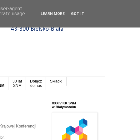
 user-agent
nerate usage
LEARN MORE
GOT IT
30 lat
Dołącz
Składki
SNM
SNM
do nas
XXXIV KK SNM
w Białymstoku
Krajowej Konferencji
br.