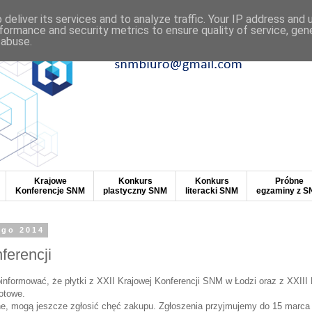
deliver its services and to analyze traffic. Your IP address and
formance and security metrics to ensure quality of service, ge
 abuse.
Krajowe
Konkurs
Konkurs
Próbne
Konferencje SNM
plastyczny SNM
literacki SNM
egzaminy z 
ego 2014
ferencji
nformować, że płytki z XXII Krajowej Konferencji SNM w Łodzi oraz z XXIII 
otowe.
e, mogą jeszcze zgłosić chęć zakupu. Zgłoszenia przyjmujemy do 15 marca 