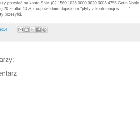
ależy przesłać na konto SNM (02 1560 1023 0000 9020 0003 4756 Getin Noble
ę 20 zł albo 40 zł z odpowiednim dopiskiem "płyty z konferencji w ......."
y przesyłki.
/2014
arzy:
entarz