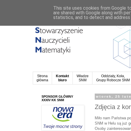
This site uses cookies from Google to 
are shared with Google along with per
statistics, and to detect and address
Strona
Kontakt
Władze
Oddziały, Koła,
główna
biuro
SNM
Grupy Robocze SNM
SPONSOR GŁÓWNY
wtorek, 25 lut
XXXIV KK SNM
Zdjęcia z kon
Miło nam Państwa poi
SNM w Helu są już g
Osoby zainteresowan