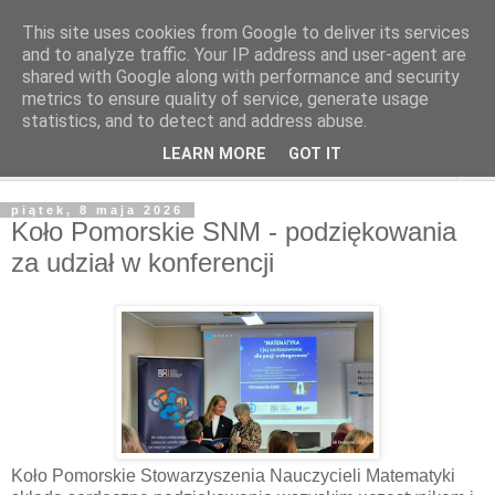
This site uses cookies from Google to deliver its services
and to analyze traffic. Your IP address and user-agent are
shared with Google along with performance and security
metrics to ensure quality of service, generate usage
statistics, and to detect and address abuse.
LEARN MORE
GOT IT
▼
piątek, 8 maja 2026
Koło Pomorskie SNM - podziękowania
za udział w konferencji
Koło Pomorskie Stowarzyszenia Nauczycieli Matematyki