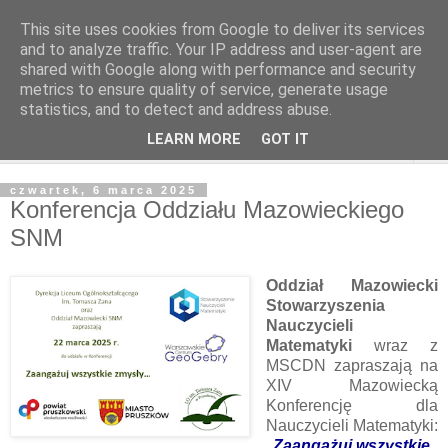
This site uses cookies from Google to deliver its services
and to analyze traffic. Your IP address and user-agent are
shared with Google along with performance and security
metrics to ensure quality of service, generate usage
statistics, and to detect and address abuse.
LEARN MORE
GOT IT
▼
czwartek, 6 marca 2025
Konferencja Oddziału Mazowieckiego
SNM
Oddział Mazowiecki
Stowarzyszenia
Nauczycieli
Matematyki
wraz z
MSCDN zapraszają na
XIV Mazowiecką
Konferencję dla
Nauczycieli Matematyki:
Zaangażuj wszystkie