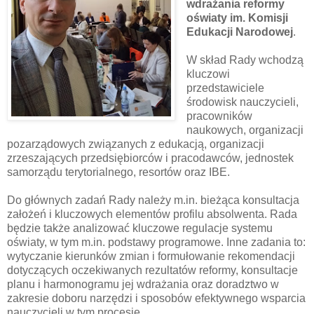
wdrażania reformy
oświaty im. Komisji
Edukacji Narodowej
.
W skład Rady wchodzą
kluczowi
przedstawiciele
środowisk nauczycieli,
pracowników
naukowych, organizacji
pozarządowych związanych z edukacją, organizacji
zrzeszających przedsiębiorców i pracodawców, jednostek
samorządu terytorialnego, resortów oraz IBE.
Do głównych zadań Rady należy m.in. bieżąca konsultacja
założeń i kluczowych elementów profilu absolwenta. Rada
będzie także analizować kluczowe regulacje systemu
oświaty, w tym m.in. podstawy programowe. Inne zadania to:
wytyczanie kierunków zmian i formułowanie rekomendacji
dotyczących oczekiwanych rezultatów reformy, konsultacje
planu i harmonogramu jej wdrażania oraz doradztwo w
zakresie doboru narzędzi i sposobów efektywnego wsparcia
nauczycieli w tym procesie.