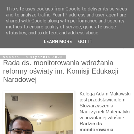
This site uses cookies from Google to deliver its services
and to analyze traffic. Your IP address and user-agent are
shared with Google along with performance and security
metrics to ensure quality of service, generate usage
statistics, and to detect and address abuse.
LEARN MORE
GOT IT
▼
sobota, 18 stycznia 2025
Rada ds. monitorowania wdrażania
reformy oświaty im. Komisji Edukacji
Narodowej
Kolega Adam Makowski
jest przedstawicielem
Stowarzyszenia
Nauczycieli Matematyki
w powołanej właśnie
Radzie ds.
monitorowania