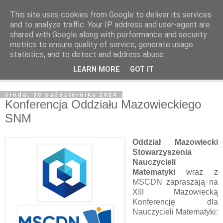
This site uses cookies from Google to deliver its services
and to analyze traffic. Your IP address and user-agent are
shared with Google along with performance and security
metrics to ensure quality of service, generate usage
statistics, and to detect and address abuse.
LEARN MORE
GOT IT
▼
środa, 30 października 2024
Konferencja Oddziału Mazowieckiego
SNM
Oddział Mazowiecki
Stowarzyszenia
Nauczycieli
Matematyki
wraz z
MSCDN zapraszają na
XIII Mazowiecką
Konferencję dla
Nauczycieli Matematyki: