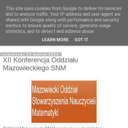
This site uses cookies from Google to deliver its services
and to analyze traffic. Your IP address and user-agent are
shared with Google along with performance and security
metrics to ensure quality of service, generate usage
statistics, and to detect and address abuse.
LEARN MORE
GOT IT
▼
czwartek, 14 marca 2024
XII Konferencja Oddziału
Mazowieckiego SNM