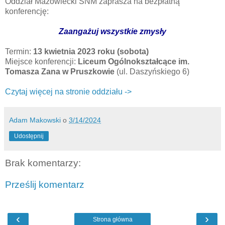
Oddział Mazowiecki SNM zaprasza na bezpłatną
konferencję:
Zaangażuj wszystkie zmysły
Termin:
13 kwietnia 2023 roku (sobota)
Miejsce konferencji:
Liceum Ogólnokształcące im.
Tomasza Zana w Pruszkowie
(ul. Daszyńskiego 6)
Czytaj więcej na stronie oddziału ->
Adam Makowski
o
3/14/2024
Udostępnij
Brak komentarzy:
Prześlij komentarz
‹
›
Strona główna