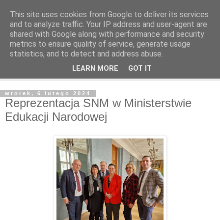
This site uses cookies from Google to deliver its services
and to analyze traffic. Your IP address and user-agent are
shared with Google along with performance and security
metrics to ensure quality of service, generate usage
statistics, and to detect and address abuse.
LEARN MORE
GOT IT
▼
wtorek, 6 lutego 2024
Reprezentacja SNM w Ministerstwie
Edukacji Narodowej