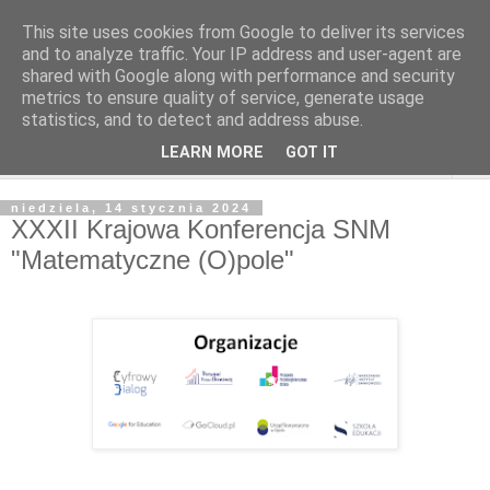
This site uses cookies from Google to deliver its services
and to analyze traffic. Your IP address and user-agent are
shared with Google along with performance and security
metrics to ensure quality of service, generate usage
statistics, and to detect and address abuse.
LEARN MORE
GOT IT
▼
niedziela, 14 stycznia 2024
XXXII Krajowa Konferencja SNM
"Matematyczne (O)pole"