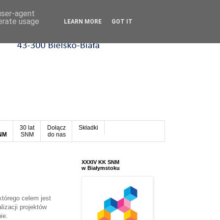
 user-agent
nerate usage
LEARN MORE
GOT IT
30 lat
Dołącz
Składki
SNM
SNM
do nas
XXXIV KK SNM
w Białymstoku
którego celem jest
lizacji projektów
ie.