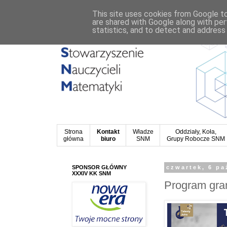
This site uses cookies from Google to 
are shared with Google along with per
statistics, and to detect and address
Strona
Kontakt
Władze
Oddziały, Koła,
główna
biuro
SNM
Grupy Robocze SNM
SPONSOR GŁÓWNY
czwartek, 6 pa
XXXIV KK SNM
Program gran