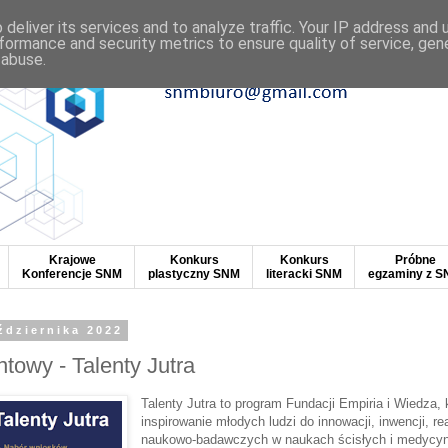
deliver its services and to analyze traffic. Your IP address and
formance and security metrics to ensure quality of service, ge
 abuse.
Krajowe
Konkurs
Konkurs
Próbne
Konferencje SNM
plastyczny SNM
literacki SNM
egzaminy z 
ździernika 2022
towy - Talenty Jutra
Talenty Jutra to program Fundacji Empiria i Wiedza, 
inspirowanie młodych ludzi do innowacji, inwencji, rea
naukowo-badawczych w naukach ścisłych i medycyn