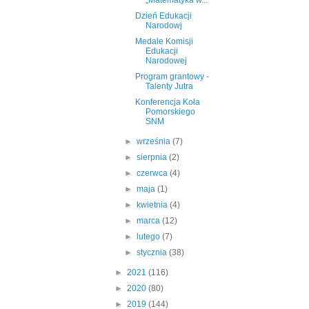
„Matematyka w...
Dzień Edukacji
Narodowj
Medale Komisji
Edukacji
Narodowej
Program grantowy -
Talenty Jutra
Konferencja Koła
Pomorskiego
SNM
►
września
(7)
►
sierpnia
(2)
►
czerwca
(4)
►
maja
(1)
►
kwietnia
(4)
►
marca
(12)
►
lutego
(7)
►
stycznia
(38)
►
2021
(116)
►
2020
(80)
►
2019
(144)