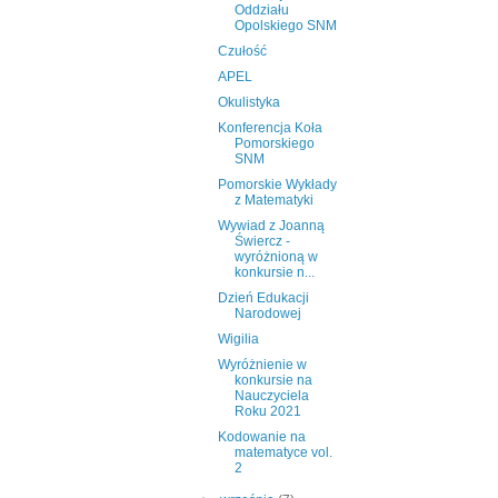
Oddziału
Opolskiego SNM
Czułość
APEL
Okulistyka
Konferencja Koła
Pomorskiego
SNM
Pomorskie Wykłady
z Matematyki
Wywiad z Joanną
Świercz -
wyróżnioną w
konkursie n...
Dzień Edukacji
Narodowej
Wigilia
Wyróżnienie w
konkursie na
Nauczyciela
Roku 2021
Kodowanie na
matematyce vol.
2