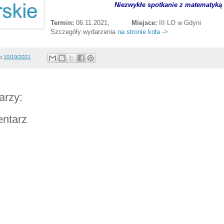
Niezwykłe spotkanie z matematyką
Termin:
06.11.2021,
Miejsce:
III LO w Gdyni
Szczegóły wydarzenia
na stronie koła ->
o
10/19/2021
arzy:
entarz