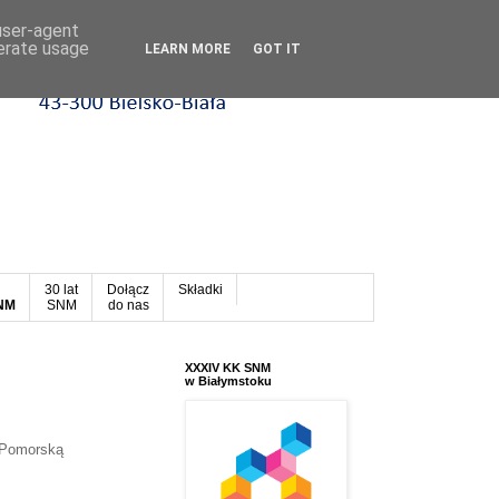
 user-agent
nerate usage
LEARN MORE
GOT IT
30 lat
Dołącz
Składki
SNM
SNM
do nas
XXXIV KK SNM
w Białymstoku
 Pomorską