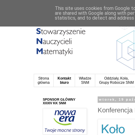
This site uses cookies from Google to 
are shared with Google along with per
statistics, and to detect and address
Strona
Kontakt
Władze
Oddziały, Koła,
główna
biuro
SNM
Grupy Robocze SNM
SPONSOR GŁÓWNY
wtorek, 19 paź
XXXIV KK SNM
Konferencja