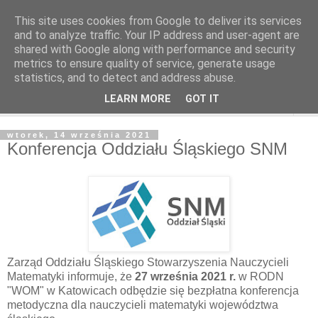
This site uses cookies from Google to deliver its services
and to analyze traffic. Your IP address and user-agent are
shared with Google along with performance and security
metrics to ensure quality of service, generate usage
statistics, and to detect and address abuse.
LEARN MORE
GOT IT
▼
wtorek, 14 września 2021
Konferencja Oddziału Śląskiego SNM
Zarząd Oddziału Śląskiego Stowarzyszenia Nauczycieli
Matematyki informuje, że
27 września 2021 r.
w RODN
"WOM" w Katowicach odbędzie się bezpłatna konferencja
metodyczna dla nauczycieli matematyki województwa