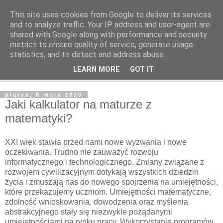
This site uses cookies from Google to deliver its services
and to analyze traffic. Your IP address and user-agent are
shared with Google along with performance and security
metrics to ensure quality of service, generate usage
statistics, and to detect and address abuse.
LEARN MORE
GOT IT
▼
piątek, 8 maja 2020
Jaki kalkulator na maturze z
matematyki?
XXI wiek stawia przed nami nowe wyzwania i nowe
oczekiwania. Trudno nie zauważyć rozwoju
informatycznego i technologicznego. Zmiany związane z
rozwojem cywilizacyjnym dotykają wszystkich dziedzin
życia i zmuszają nas do nowego spojrzenia na umiejętności,
które przekazujemy uczniom. Umiejętności matematyczne,
zdolność wnioskowania, dowodzenia oraz myślenia
abstrakcyjnego stały się niezwykle pożądanymi
umiejętnościami na rynku pracy. Wykorzystanie programów