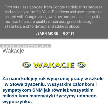
This site uses cookies from Google to deliver its services
and to analyze traffic. Your IP address and user-agent are
shared with Google along with performance and security
metrics to ensure quality of service, generate usage
statistics, and to detect and address abuse.
LEARN MORE
GOT IT
▼
piątek, 29 czerwca 2018
Wakacje
Za nami kolejny rok wytężonej pracy w szkole
i w Stowarzyszeniu. Wszystkim członkom i
sympatykom SNM jak również wszystkim
miłośnikom matematyki życzymy udanego
wypoczynku.