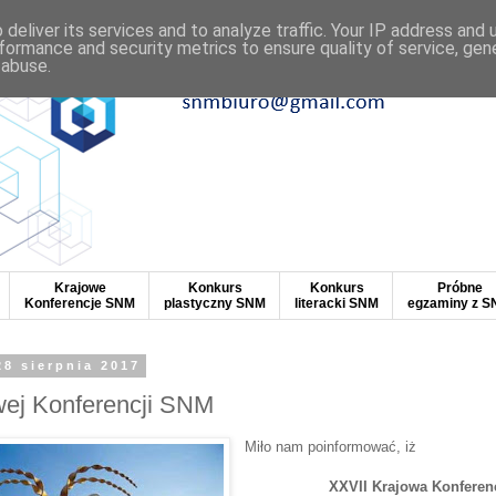
deliver its services and to analyze traffic. Your IP address and
formance and security metrics to ensure quality of service, ge
 abuse.
Krajowe
Konkurs
Konkurs
Próbne
Konferencje SNM
plastyczny SNM
literacki SNM
egzaminy z 
28 sierpnia 2017
wej Konferencji SNM
Miło nam poinformować, iż
XXVII Krajowa Konfere