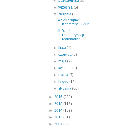
►
października
(8)
►
września
(6)
▼
sierpnia
(2)
XXVII Krajowej
Konferencji SNM
III Dzień
Popularyzacji
Matematyki
►
lipca
(1)
►
czerwca
(7)
►
maja
(2)
►
kwietnia
(3)
►
marca
(7)
►
lutego
(14)
►
stycznia
(86)
►
2016
(231)
►
2015
(113)
►
2014
(109)
►
2013
(81)
►
2007
(2)