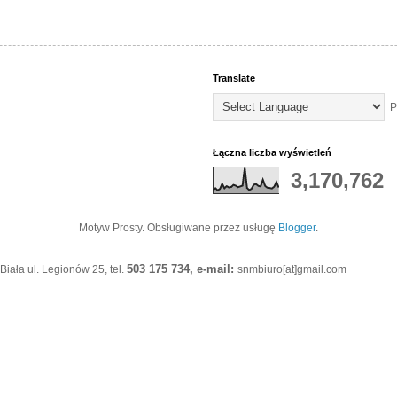
Translate
P
Łączna liczba wyświetleń
3,170,762
Motyw Prosty. Obsługiwane przez usługę
Blogger
.
503 175 734, e-mail:
iała ul. Legionów 25, tel.
snmbiuro[at]gmail.com