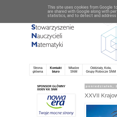
This site uses cookies from Google to 
are shared with Google along with per
statistics, and to detect and address
Strona
Kontakt
Władze
Oddziały, Koła,
główna
biuro
SNM
Grupy Robocze SNM
SPONSOR GŁÓWNY
poniedziałek, 
XXXIV KK SNM
XXVII Krajo