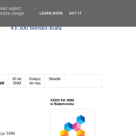
 user-agent
nerate usage
LEARN MORE
GOT IT
30 lat
Dołącz
Składki
SNM
SNM
do nas
XXXIV KK SNM
w Białymstoku
ncja SNM