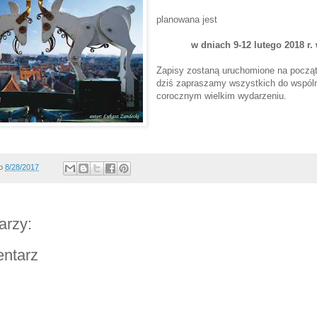
planowana jest
w dniach 9-12 lutego 2018 r.
Zapisy zostaną uruchomione na począt
dziś zapraszamy wszystkich do wspól
corocznym wielkim wydarzeniu.
o
8/28/2017
arzy:
entarz