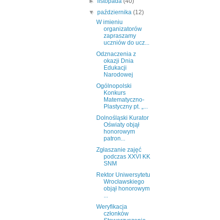
►
listopada
(40)
▼
października
(12)
W imieniu
organizatorów
zapraszamy
uczniów do ucz...
Odznaczenia z
okazji Dnia
Edukacji
Narodowej
Ogólnopolski
Konkurs
Matematyczno-
Plastyczny pt. „...
Dolnośląski Kurator
Oświaty objął
honorowym
patron...
Zgłaszanie zajęć
podczas XXVI KK
SNM
Rektor Uniwersytetu
Wrocławskiego
objął honorowym
...
Weryfikacja
członków