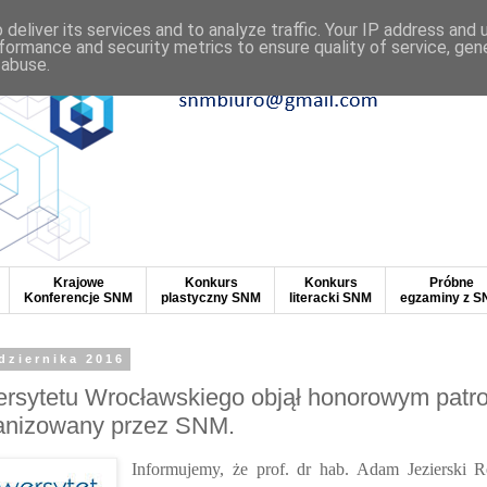
deliver its services and to analyze traffic. Your IP address and
formance and security metrics to ensure quality of service, ge
 abuse.
Krajowe
Konkurs
Konkurs
Próbne
Konferencje SNM
plastyczny SNM
literacki SNM
egzaminy z 
dziernika 2016
ersytetu Wrocławskiego objął honorowym patr
anizowany przez SNM.
Informujemy, że prof. dr hab. Adam Jezierski R