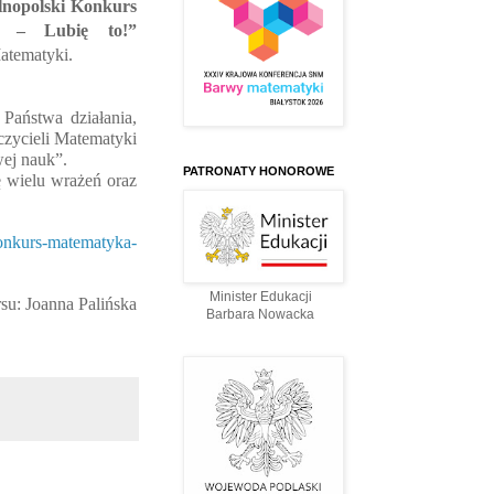
lnopolski Konkurs
ka – Lubię to!”
atematyki.
Państwa działania,
czycieli Matematyki
wej nauk”.
PATRONATY HONOROWE
 wielu wrażeń oraz
onkurs-matematyka-
Minister Edukacji
u: Joanna Palińska
Barbara Nowacka