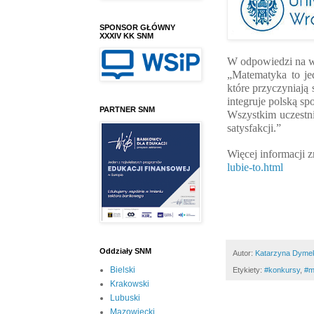
SPONSOR GŁÓWNY
XXXIV KK SNM
W odpowiedzi na w
„Matematyka to je
które przyczyniają
integruje polską sp
PARTNER SNM
Wszystkim uczestn
satysfakcji.”
Więcej informacji z
lubie-to.html
Oddziały SNM
Autor:
Katarzyna Dyme
Bielski
Etykiety:
#konkursy
,
#‎
Krakowski
Lubuski
Mazowiecki