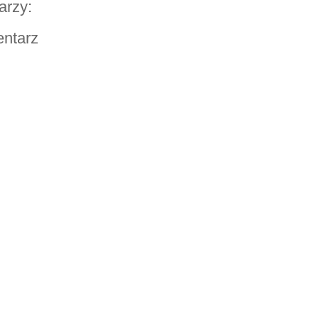
arzy:
entarz