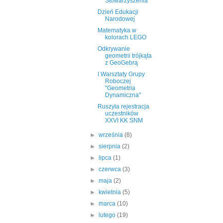
Stowarzyszenia
Dzień Edukacji
Narodowej
Matematyka w
kolorach LEGO
Odkrywanie
geometrii trójkąta
z GeoGebrą
I Warsztaty Grupy
Roboczej
"Geometria
Dynamiczna"
Ruszyła rejestracja
uczestników
XXVI KK SNM
►
września
(8)
►
sierpnia
(2)
►
lipca
(1)
►
czerwca
(3)
►
maja
(2)
►
kwietnia
(5)
►
marca
(10)
►
lutego
(19)