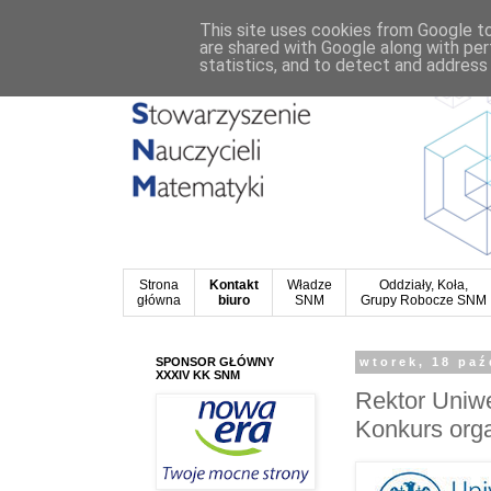
This site uses cookies from Google to 
are shared with Google along with per
statistics, and to detect and address
Strona
Kontakt
Władze
Oddziały, Koła,
główna
biuro
SNM
Grupy Robocze SNM
SPONSOR GŁÓWNY
wtorek, 18 paź
XXXIV KK SNM
Rektor Uniw
Konkurs org