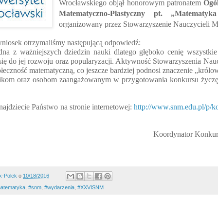
Wrocławskiego objął honorowym patronatem
Ogó
Matematyczno-Plastyczny pt. „Matematy
organizowany przez Stowarzyszenie Nauczycieli M
niosek otrzymaliśmy następującą odpowiedź:
dna z ważniejszych dziedzin nauki dlatego głęboko cenię wszystkie 
 się do jej rozwoju oraz popularyzacji. Aktywność Stowarzyszenia Nau
ołeczność matematyczną, co jeszcze bardziej podnosi znaczenie „królo
ikom oraz osobom zaangażowanym w przygotowania konkursu życzę
najdziecie Państwo na stronie internetowej:
http://www.snm.edu.pl/p/k
Koordynator Konkurs
k-Polek
o
10/18/2016
matematyka‬
,
#snm
,
#wydarzenia
,
#XXVISNM