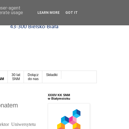
 user-agent
nerate usage
LEARN MORE
GOT IT
30 lat
Dołącz
Składki
SNM
SNM
do nas
XXXIV KK SNM
w Białymstoku
onatem
ektor Uniwersytetu