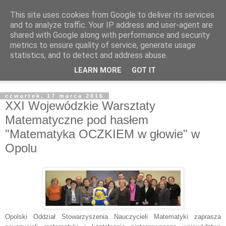
This site uses cookies from Google to deliver its services
and to analyze traffic. Your IP address and user-agent are
shared with Google along with performance and security
metrics to ensure quality of service, generate usage
statistics, and to detect and address abuse.
LEARN MORE
GOT IT
▼
czwartek, 17 marca 2016
XXI Wojewódzkie Warsztaty
Matematyczne pod hasłem
"Matematyka OCZKIEM w głowie" w
Opolu
Opolski Oddział Stowarzyszenia Nauczycieli Matematyki zaprasza