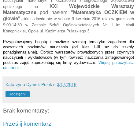
nauczycieli matematyki i kształcenia zintegrowanego województwa
XXI Wojewódzkie Warsztaty
opolskiego na
Matematyczne
pod hasłem
"Matematyka OCZKIEM w
głowie"
,
które odbędą się w sobotę 9 kwietnia 2016 roku w godzinach
9:00-14:30 w Zespole Szkół Ogólnokształcących Nr II im. Marii
Konopnickiej, Opole ul. Kazimierza Pułaskiego 3.
Przygotowujemy bogatą i możliwie szeroką tematykę zagadnień dla
wszystkich poziomów nauczania (od klas I-III aż do szkoły
ponadgimnazjalnej). Oprócz warsztatów prowadzonych przez czynnych
nauczycieli i wykładowców (w tym również: nauczania zintegrowanego)
podczas zajęć zaprezentują się firmy wydawnicze.
Więcej przeczytasz
na stronie
Katarzyna Dymek-Polek
o
3/17/2016
Udostępnij
Brak komentarzy:
Prześlij komentarz