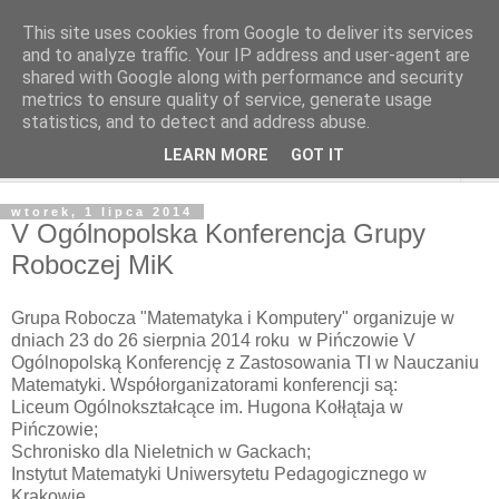
This site uses cookies from Google to deliver its services
and to analyze traffic. Your IP address and user-agent are
shared with Google along with performance and security
metrics to ensure quality of service, generate usage
statistics, and to detect and address abuse.
LEARN MORE
GOT IT
▼
wtorek, 1 lipca 2014
V Ogólnopolska Konferencja Grupy
Roboczej MiK
Grupa Robocza "Matematyka i Komputery" organizuje w
dniach 23 do 26 sierpnia 2014 roku w Pińczowie V
Ogólnopolską Konferencję z Zastosowania TI w Nauczaniu
Matematyki. Współorganizatorami konferencji są:
Liceum Ogólnokształcące im. Hugona Kołłątaja w
Pińczowie;
Schronisko dla Nieletnich w Gackach;
Instytut Matematyki Uniwersytetu Pedagogicznego w
Krakowie.