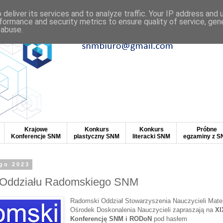
deliver its services and to analyze traffic. Your IP address and
formance and security metrics to ensure quality of service, ge
 abuse.
Krajowe
Konkurs
Konkurs
Próbne
Konferencje SNM
plastyczny SNM
literacki SNM
egzaminy z 
ego 2023
 Oddziału Radomskiego SNM
Radomski Oddział Stowarzyszenia Nauczycieli Mate
Ośrodek Doskonalenia Nauczycieli zapraszają na
XI
Konferencję SNM i RODoN
pod hasłem