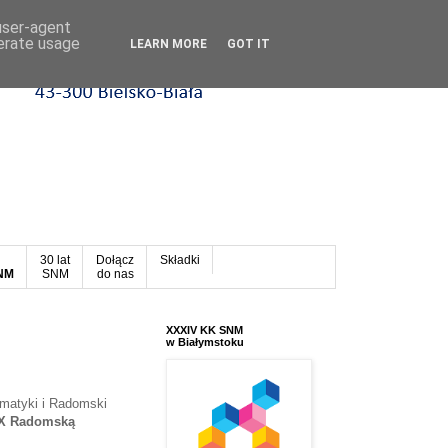
 user-agent
nerate usage
LEARN MORE
GOT IT
30 lat
Dołącz
Składki
SNM
SNM
do nas
XXXIV KK SNM
w Białymstoku
matyki i Radomski
X Radomską