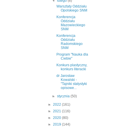
▼
lutego
(6)
Warsztaty Oddziału
Opolskiego SNM
Konferencja
Oddziału
Mazowieckiego
SNM
Konferencja
Oddziału
Radomskiego
SNM
Program "Nauka dla
Ciebie"
Konkurs plastyczny,
konkurs literacki
dr Jarosław
Kowalski -
"Tajniki statystyki
opisowe...
►
stycznia
(50)
►
2022
(161)
►
2021
(116)
►
2020
(80)
►
2019
(144)