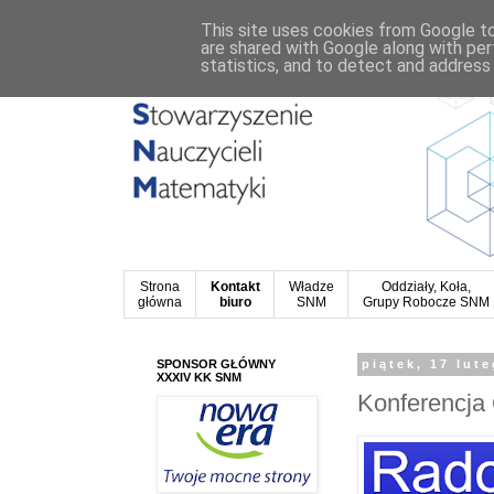
This site uses cookies from Google to 
are shared with Google along with per
statistics, and to detect and address
Strona
Kontakt
Władze
Oddziały, Koła,
główna
biuro
SNM
Grupy Robocze SNM
SPONSOR GŁÓWNY
piątek, 17 lut
XXXIV KK SNM
Konferencja