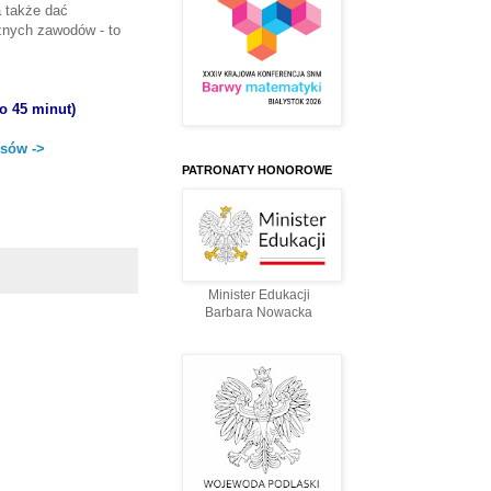
a także dać
żnych zawodów - to
ło 45 minut)
isów ->
PATRONATY HONOROWE
Minister Edukacji
Barbara Nowacka