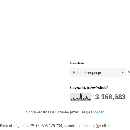
Translate
P
Łączna liczba wyświetleń
3,168,683
Motyw Prosty. Obsługiwane przez usługę
Blogger
.
503 175 734, e-mail:
iała ul. Legionów 25, tel.
snmbiuro[at]gmail.com