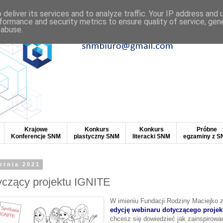
deliver its services and to analyze traffic. Your IP address and
formance and security metrics to ensure quality of service, ge
 abuse.
Krajowe
Konkurs
Konkurs
Próbne
Konferencje SNM
plastyczny SNM
literacki SNM
egzaminy z 
etnia 2021
yczący projektu IGNITE
W imieniu Fundacji Rodziny Maciejko
edycję webinaru dotyczącego projek
chcesz się dowiedzieć jak zainspirowa