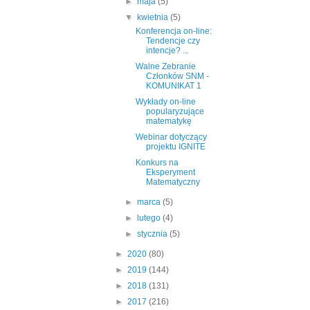
►
maja
(5)
▼
kwietnia
(5)
Konferencja on-line:
Tendencje czy
intencje? ...
Walne Zebranie
Członków SNM -
KOMUNIKAT 1
Wykłady on-line
popularyzujące
matematykę
Webinar dotyczący
projektu IGNITE
Konkurs na
Eksperyment
Matematyczny
►
marca
(5)
►
lutego
(4)
►
stycznia
(5)
►
2020
(80)
►
2019
(144)
►
2018
(131)
►
2017
(216)