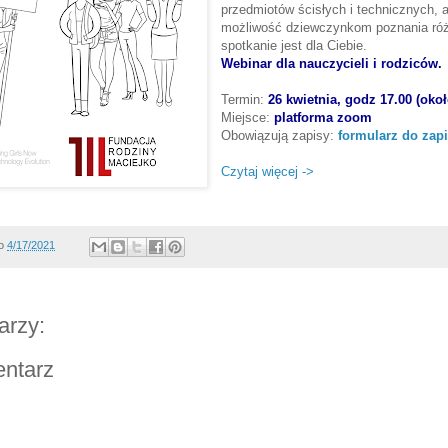
przedmiotów ścisłych i technicznych, 
możliwość dziewczynkom poznania ró
spotkanie jest dla Ciebie.
Webinar dla nauczycieli i rodziców.
Termin:
26 kwietnia, godz 17.00 (oko
Miejsce:
platforma zoom
Obowiązują zapisy:
formularz do zap
Czytaj więcej ->
o
4/17/2021
arzy:
entarz