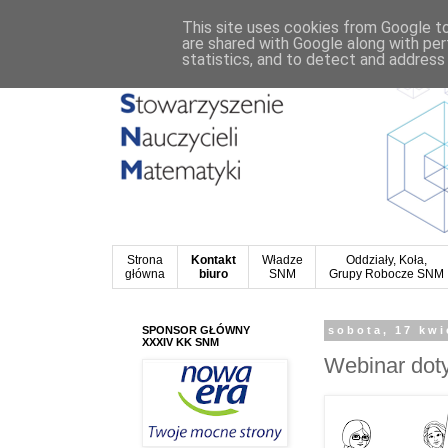
This site uses cookies from Google to 
are shared with Google along with per
statistics, and to detect and address
Strona
Kontakt
Władze
Oddziały, Koła,
główna
biuro
SNM
Grupy Robocze SNM
SPONSOR GŁÓWNY
sobota, 17 kwi
XXXIV KK SNM
Webinar dot