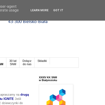
 user-agent
nerate usage
LEARN MORE
GOT IT
30 lat
Dołącz
Składki
SNM
SNM
do nas
XXXIV KK SNM
w Białymstoku
 zapraszamy na
drugą
tu IGNITE
Jeśli
ć dziewczynki do