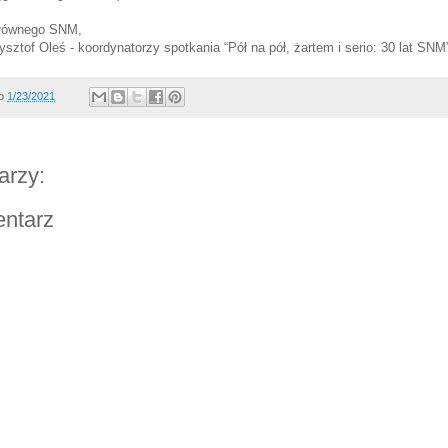
Głównego SNM,
sztof Oleś - koordynatorzy spotkania “Pół na pół, żartem i serio: 30 lat SNM
o
1/23/2021
arzy:
entarz