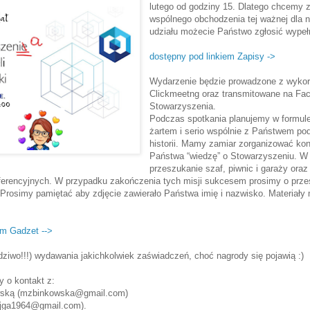
lutego od godziny 15. Dlatego chcemy 
wspólnego obchodzenia tej ważnej dla 
udziału możecie Państwo zgłosić wypełn
dostępny pod linkiem Zapisy ->
Wydarzenie będzie prowadzone z wykor
Clickmeetng oraz transmitowane na Fa
Stowarzyszenia.
Podczas spotkania planujemy w formule 
żartem i serio wspólnie z Państwem p
historii. Mamy zamiar zorganizować ko
Państwa “wiedzę” o Stowarzyszeniu. W 
przeszukanie szaf, piwnic i garaży ora
erencyjnych. W przypadku zakończenia tych misji sukcesem prosimy o prz
 Prosimy pamiętać aby zdjęcie zawierało Państwa imię i nazwisko. Materiał
em Gadzet -->
dziwo!!!) wydawania jakichkolwiek zaświadczeń, choć nagrody się pojawią :)
y o kontakt z:
owską (mzbinkowska@gmail.com)
(ajga1964@gmail.com).