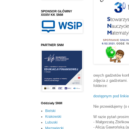
SPONSOR GŁÓWNY
XXXIV KK SNM
PARTNER SNM
owych gadżetów konf
zdjęcia z gadżetami.
folderze:
dostępnym pod linki
Oddziały SNM
Nie przewidujemy (o 
Bielski
W razie pytań prosim
Krakowski
- Małgorzatą Zbińk
Lubuski
- Alicją Gawrońską 
Mazowiecki