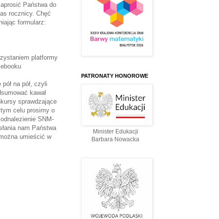
zaprosić Państwa do
nas rocznicy. Chęć
iając formularz:
zystaniem platformy
cebooku
PATRONATY HONOROWE
pół na pół, czyli
odsumować kawał
nkursy sprawdzające
tym celu prosimy o
z odnalezienie SNM-
esłania nam Państwa
Minister Edukacji
y można umieścić w
Barbara Nowacka