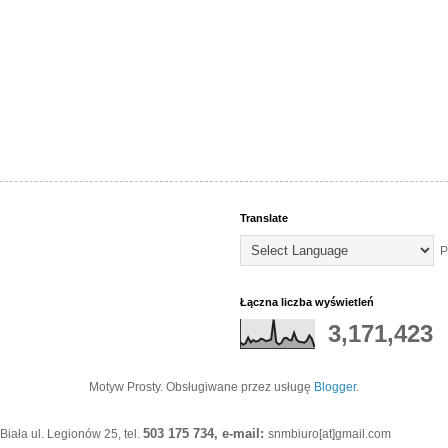
Translate
P
Łączna liczba wyświetleń
3,171,423
Motyw Prosty. Obsługiwane przez usługę
Blogger
.
503 175 734, e-mail:
iała ul. Legionów 25, tel.
snmbiuro[at]gmail.com