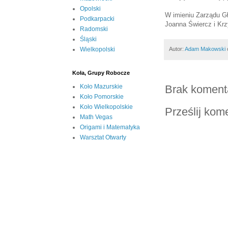
Opolski
W imieniu Zarządu 
Podkarpacki
Joanna Świercz i Krzy
Radomski
Śląski
Autor:
Adam Makowski
Wielkopolski
Koła, Grupy Robocze
Koło Mazurskie
Brak koment
Koło Pomorskie
Koło Wielkopolskie
Prześlij kom
Math Vegas
Origami i Matematyka
Warsztat Otwarty