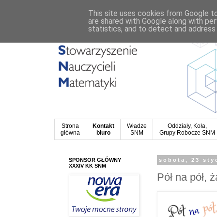
This site uses cookies from Google to 
are shared with Google along with per
statistics, and to detect and address
Strona
Kontakt
Władze
Oddziały, Koła,
główna
biuro
SNM
Grupy Robocze SNM
SPONSOR GŁÓWNY
sobota, 23 sty
XXXIV KK SNM
Pół na pół, ż