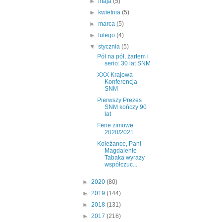
►
maja
(5)
►
kwietnia
(5)
►
marca
(5)
►
lutego
(4)
▼
stycznia
(5)
Pół na pół, żartem i
serio: 30 lat SNM
XXX Krajowa
Konferencja
SNM
Pierwszy Prezes
SNM kończy 90
lat
Ferie zimowe
2020/2021
Koleżance, Pani
Magdalenie
Tabaka wyrazy
współczuc...
►
2020
(80)
►
2019
(144)
►
2018
(131)
►
2017
(216)