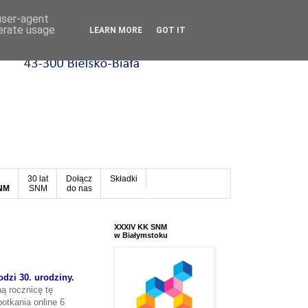
 user-agent
nerate usage
LEARN MORE
GOT IT
30 lat
Dołącz
Składki
SNM
SNM
do nas
XXXIV KK SNM
w Białymstoku
dzi 30. urodziny.
ą rocznicę tę
otkania online 6