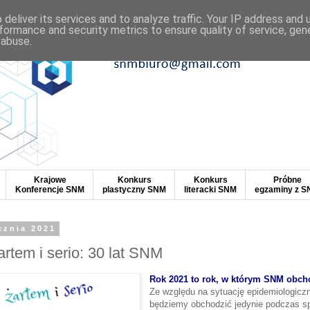
deliver its services and to analyze traffic. Your IP address and
formance and security metrics to ensure quality of service, ge
 abuse.
Krajowe
Konkurs
Konkurs
Próbne
Konferencje SNM
plastyczny SNM
literacki SNM
egzaminy z 
cznia 2021
artem i serio: 30 lat SNM
Rok 2021 to rok, w którym SNM obcho
Ze względu na sytuację epidemiologiczn
będziemy obchodzić jedynie podczas sp