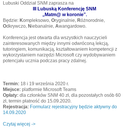
Lubuski Oddział SNM zaprasza na
III Lubuską Konferencję SNM
„Matm@ w koronie”.
Będzie:
K
ompleksowo,
O
ryginalnie,
R
óżnorodnie,
O
dkrywczo,
N
iebanalnie,
A
wangardowo.
Konferencja jest otwarta dla wszystkich nauczycieli
zainteresowanych między innymi odwróconą lekcją,
tutoringiem, komunikacją, kształtowaniem kompetencji z
wykorzystaniem narzędzi Microsoft czy wydobywaniem
potencjału ucznia podczas pracy zdalnej.
Termin:
18 i 19 września 2020 r.
Miejsce:
platformie Microsoft Teams
Opłaty:
dla członków SNM 40 zł, dla pozostałych osób 60
zł, termin płatność do 15.09.2020.
Rejestracja:
Formularz rejestracyjny będzie aktywny do
14.09.2020
Czytaj więcej ->