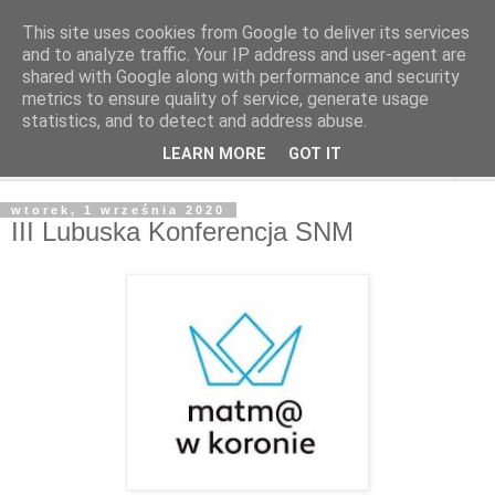
This site uses cookies from Google to deliver its services
and to analyze traffic. Your IP address and user-agent are
shared with Google along with performance and security
metrics to ensure quality of service, generate usage
statistics, and to detect and address abuse.
LEARN MORE
GOT IT
▼
wtorek, 1 września 2020
III Lubuska Konferencja SNM