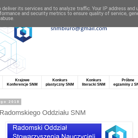
deliver its services and to analyze traffic. Your IP address and
formance and security metrics to ensure quality of service, ge
 abuse.
Krajowe
Konkurs
Konkurs
Próbne
Konferencje SNM
plastyczny SNM
literacki SNM
egzaminy z 
ego 2018
 Radomskiego Oddziału SNM