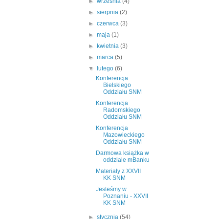
►
września
(4)
►
sierpnia
(2)
►
czerwca
(3)
►
maja
(1)
►
kwietnia
(3)
►
marca
(5)
▼
lutego
(6)
Konferencja
Bielskiego
Oddziału SNM
Konferencja
Radomskiego
Oddziału SNM
Konferencja
Mazowieckiego
Oddziału SNM
Darmowa książka w
oddziale mBanku
Materiały z XXVII
KK SNM
Jesteśmy w
Poznaniu - XXVII
KK SNM
►
stycznia
(54)