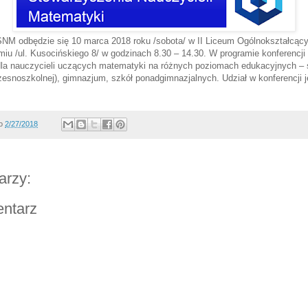
NM odbędzie się 10 marca 2018 roku /sobota/ w II Liceum Ogólnokształcący
iu /ul. Kusocińskiego 8/ w godzinach 8.30 – 14.30. W programie konferencji
 dla nauczycieli uczących matematyki na różnych poziomach edukacyjnych –
zesnoszkolnej), gimnazjum, szkół ponadgimnazjalnych. Udział w konferencji
o
2/27/2018
arzy:
entarz