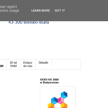
 user-agent
nerate usage
LEARN MORE
GOT IT
30 lat
Dołącz
Składki
SNM
SNM
do nas
XXXIV KK SNM
w Białymstoku