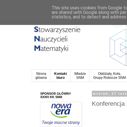
This site uses cookies from Google to 
are shared with Google along with per
statistics, and to detect and address
Strona
Kontakt
Władze
Oddziały, Koła,
główna
biuro
SNM
Grupy Robocze SNM
SPONSOR GŁÓWNY
wtorek, 27 lut
XXXIV KK SNM
Konferencja