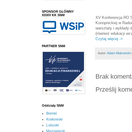
SPONSOR GŁÓWNY
XXXIV KK SNM
XV Konferencja RO S
Konopnickiej w Radom
warsztaty i wykłady
(również edukacji wc
Czytaj więcej ->
PARTNER SNM
Autor:
Adam Makowski
Brak koment
Prześlij kom
Oddziały SNM
Bielski
Krakowski
Lubuski
Mazowiecki