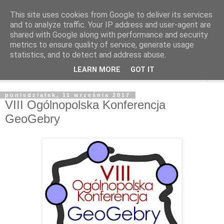
This site uses cookies from Google to deliver its services
and to analyze traffic. Your IP address and user-agent are
shared with Google along with performance and security
metrics to ensure quality of service, generate usage
statistics, and to detect and address abuse.
LEARN MORE
GOT IT
▼
poniedziałek, 11 września 2017
VIII Ogólnopolska Konferencja
GeoGebry