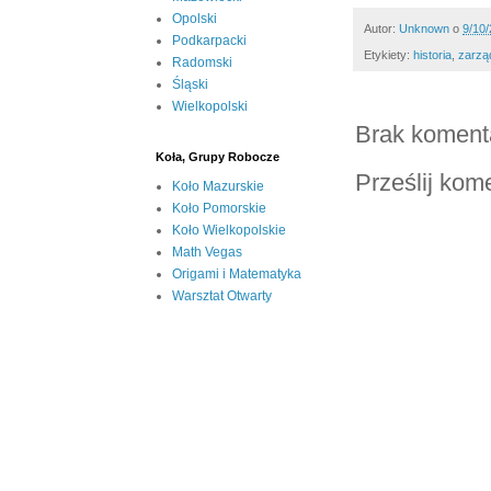
Opolski
Autor:
Unknown
o
9/10
Podkarpacki
Etykiety:
historia
,
zarzą
Radomski
Śląski
Wielkopolski
Brak koment
Koła, Grupy Robocze
Prześlij kom
Koło Mazurskie
Koło Pomorskie
Koło Wielkopolskie
Math Vegas
Origami i Matematyka
Warsztat Otwarty