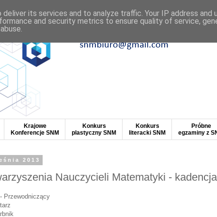
deliver its services and to analyze traffic. Your IP address and
formance and security metrics to ensure quality of service, ge
 abuse.
Krajowe
Konkurs
Konkurs
Próbne
Konferencje SNM
plastyczny SNM
literacki SNM
egzaminy z 
eśnia 2013
arzyszenia Nauczycieli Matematyki - kadencj
- Przewodniczący
tarz
rbnik