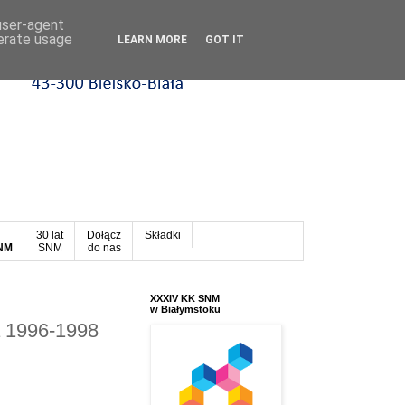
 user-agent
nerate usage
LEARN MORE
GOT IT
30 lat
Dołącz
Składki
SNM
SNM
do nas
XXXIV KK SNM
w Białymstoku
a 1996-1998