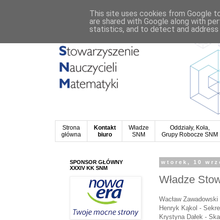
This site uses cookies from Google to 
are shared with Google along with per
statistics, and to detect and address
Strona
Kontakt
Władze
Oddziały, Koła,
główna
biuro
SNM
Grupy Robocze SNM
SPONSOR GŁÓWNY
wtorek, 10 wrz
XXXIV KK SNM
Władze Stow
Wacław Zawadowski 
Henryk Kąkol - Sekre
Krystyna Dałek - Ska