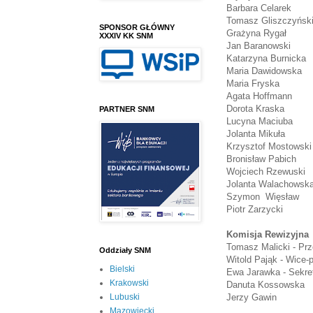
Barbara Celarek
Tomasz Gliszczyńsk
SPONSOR GŁÓWNY
Grażyna Rygał
XXXIV KK SNM
Jan Baranowski
Katarzyna Burnicka
Maria Dawidowska
Maria Fryska
Agata Hoffmann
Dorota Kraska
PARTNER SNM
Lucyna Maciuba
Jolanta Mikuła
Krzysztof Mostowski
Bronisław Pabich
Wojciech Rzewuski
Jolanta Walachowsk
Szymon Więsław
Piotr Zarzycki
Komisja Rewizyjna
Tomasz Malicki - Pr
Oddziały SNM
Witold Pająk - Wice
Bielski
Ewa Jarawka - Sekre
Krakowski
Danuta Kossowska
Jerzy Gawin
Lubuski
Mazowiecki