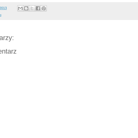
/2013
d
arzy:
entarz