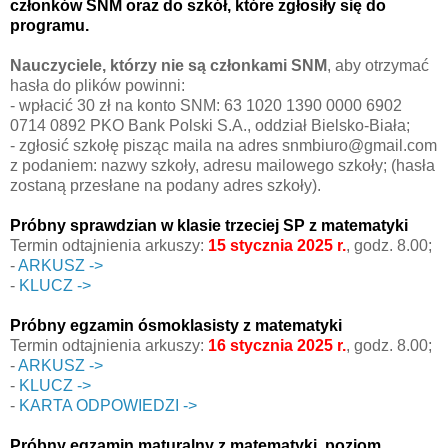
członków SNM oraz do szkół, które zgłosiły się do
programu.
Nauczyciele, którzy nie są członkami SNM
, aby otrzymać
hasła do plików powinni:
- wpłacić 30 zł na konto SNM: 63 1020 1390 0000 6902
0714 0892 PKO Bank Polski S.A., oddział Bielsko-Biała;
- zgłosić szkołę pisząc maila na adres snmbiuro@gmail.com
z podaniem: nazwy szkoły, adresu mailowego szkoły; (hasła
zostaną przesłane na podany adres szkoły).
Próbny sprawdzian w klasie trzeciej SP z matematyki
Termin odtajnienia arkuszy:
15 stycznia 2025 r.
, godz. 8.00;
-
ARKUSZ ->
-
KLUCZ ->
Próbny egzamin ósmoklasisty z matematyki
Termin odtajnienia arkuszy:
16 stycznia 2025 r.
, godz. 8.00;
-
ARKUSZ ->
-
KLUCZ ->
-
KARTA ODPOWIEDZI ->
Próbny egzamin maturalny z matematyki, poziom