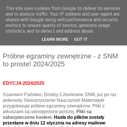
This site uses cookies from Google to deliver its services
and to analyze traffic. Your IP address and user-agent are
shared with Google along with performance and security
metrics to ensure quality of service, generate usage
statistics, and to detect and address abuse.
LEARN MORE
GOT IT
▼
Próbne egzaminy zewnętrzne - z SNM
to proste! 2024/2025
EDYCJA 2024/2025
Szanowni Państwo, Drodzy Członkowie SNM, już po raz
jedenasty Stowarzyszenie Nauczycieli Matematyki
przygotowuje próbne egzaminy zewnętrzne. Pliki z
arkuszami są udostępnione poniżej.
Pliki są
zabezpieczone hasłem
.
Hasła do plików zostały
przesłane w dniu 12 stycznia na adresy mailowe